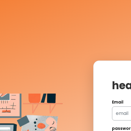
he
Email
passwor