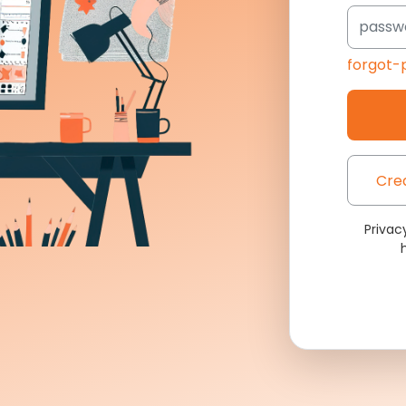
forgot-
Cre
Priva