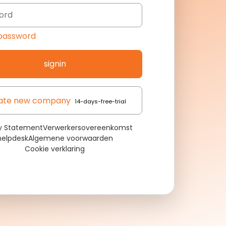
password
signin
ate new company
14-days-free-trial
cy Statement
Verwerkersovereenkomst
helpdesk
Algemene voorwaarden
Cookie verklaring