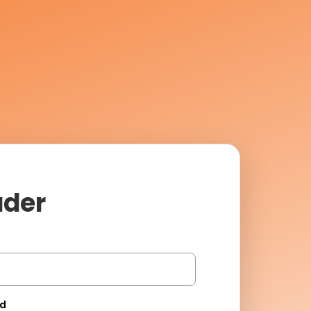
ader
d